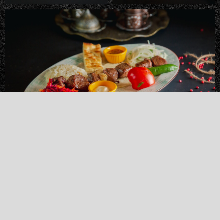
+7‒778‒422‒11‒00